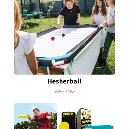
Hesherball
950,-
449,-