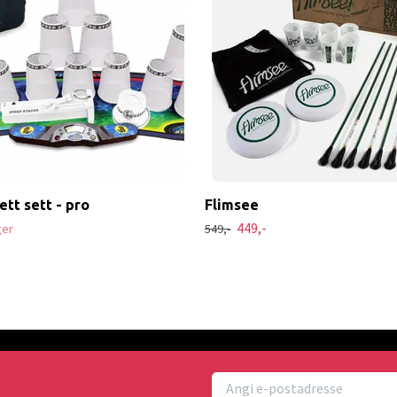
tt sett - pro
Flimsee
449,-
ger
549,-