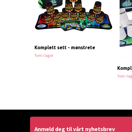
Komplett sett - mønstrete
Tom i lager
Komple
Tom i la
Anmeld deg til vårt nyhetsbrev