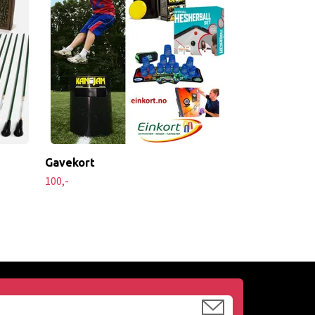
129,-
299,-
Gavekort
100,-