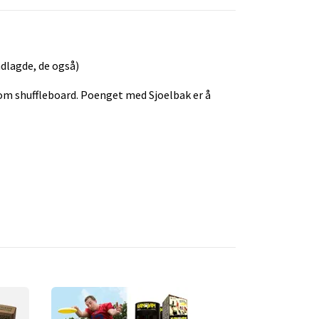
dlagde, de også)
 om shuffleboard. Poenget med Sjoelbak er å
Pop Up "4 på