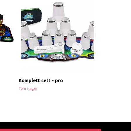
Pop Up Sjakk
129,-
299,-
Komplett sett - pro
Tom i lager