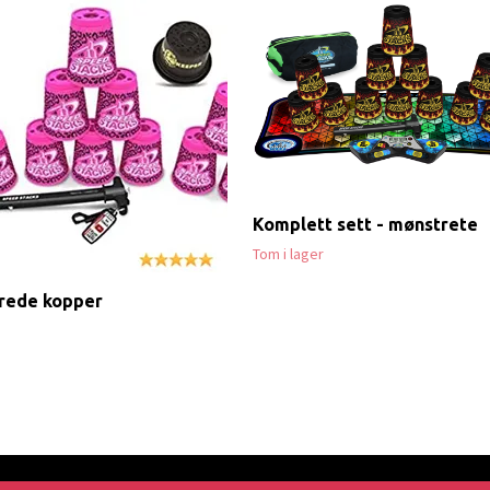
Komplett sett - mønstrete
Tom i lager
rede kopper