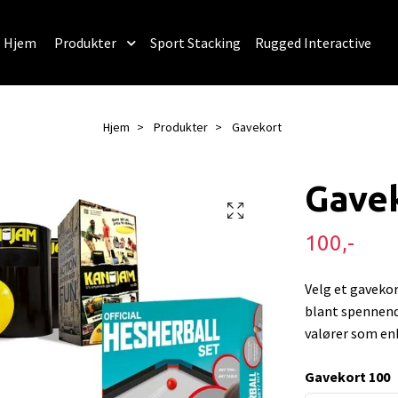
Hjem
Produkter
Sport Stacking
Rugged Interactive
Hjem
Produkter
Gavekort
Gave
100,-
Velg et gavekor
blant spennende 
valører som en
Gavekort 100